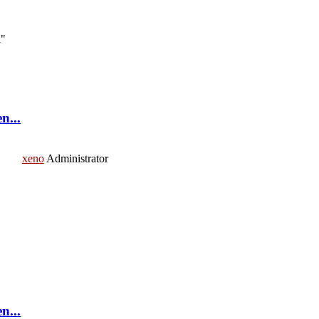
n"
n...
xeno
Administrator
n...