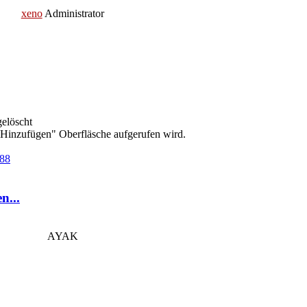
xeno
Administrator
elöscht
Hinzufügen" Oberfläsche aufgerufen wird.
=88
n...
AYAK