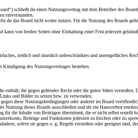
ard“) schließt du einen Nutzungsvertrag mit dem Betreiber des Board
en einverstanden.
fst du das Board nicht weiter nutzen. Für die Nutzung des Boards gelte
 kann von beiden Seiten ohne Einhaltung einer Frist jederzeit gekünd
einfaches, zeitlich und räumlich unbeschränktes und unentgeltliches Rec
ch Kündigung des Nutzungsvertrages bestehen.
alte enthält, die gegen geltendes Recht oder die guten Sitten verstoßen. 
n Links und Bilder zu setzen bzw. zu verwenden.
n gegen diese Nutzungsbedingungen oder anderer im Board veröffentli
r Nutzung dieses Boards ausschließen und dir ein Hausverbot erteilen
ür die Inhalte von Beiträgen übernimmt, die er nicht selbst erstellt hat
tzerkonto, Beiträge und Funktionen jederzeit zu löschen oder zu sperr
uändern, sofern sie gegen o. g. Regeln verstoßen oder geeignet sind, d