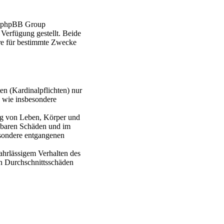
er phpBB Group
erfügung gestellt. Beide
re für bestimmte Zwecke
en (Kardinalpflichten) nur
n wie insbesondere
ung von Leben, Körper und
ehbaren Schäden und im
esondere entgangenen
ahrlässigem Verhalten des
en Durchschnittsschäden