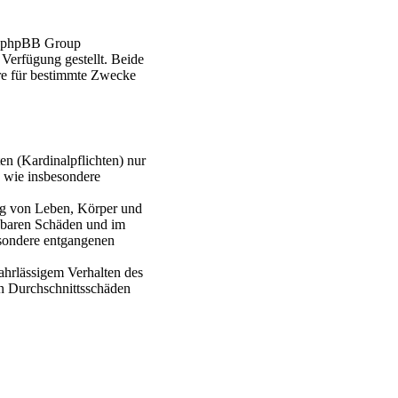
er phpBB Group
erfügung gestellt. Beide
re für bestimmte Zwecke
en (Kardinalpflichten) nur
n wie insbesondere
ung von Leben, Körper und
ehbaren Schäden und im
esondere entgangenen
ahrlässigem Verhalten des
en Durchschnittsschäden