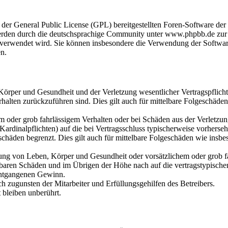
 der General Public License (GPL) bereitgestellten Foren-Software d
rden durch die deutschsprachige Community unter www.phpbb.de zur V
re verwendet wird. Sie können insbesondere die Verwendung der Softwa
en.
örper und Gesundheit und der Verletzung wesentlicher Vertragspflicht
erhalten zurückzuführen sind. Dies gilt auch für mittelbare Folgeschäde
em oder grob fahrlässigem Verhalten oder bei Schäden aus der Verletz
(Kardinalpflichten) auf die bei Vertragsschluss typischerweise vorhers
schäden begrenzt. Dies gilt auch für mittelbare Folgeschäden wie insb
ung von Leben, Körper und Gesundheit oder vorsätzlichem oder grob f
ehbaren Schäden und im Übrigen der Höhe nach auf die vertragstypisch
 entgangenen Gewinn.
h zugunsten der Mitarbeiter und Erfüllungsgehilfen des Betreibers.
bleiben unberührt.