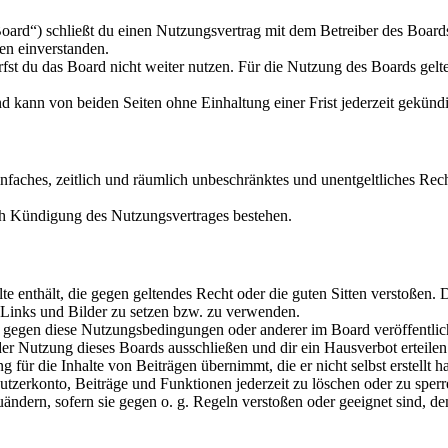
ard“) schließt du einen Nutzungsvertrag mit dem Betreiber des Board
en einverstanden.
fst du das Board nicht weiter nutzen. Für die Nutzung des Boards gelte
 kann von beiden Seiten ohne Einhaltung einer Frist jederzeit gekünd
einfaches, zeitlich und räumlich unbeschränktes und unentgeltliches Rec
ch Kündigung des Nutzungsvertrages bestehen.
alte enthält, die gegen geltendes Recht oder die guten Sitten verstoßen. 
n Links und Bilder zu setzen bzw. zu verwenden.
n gegen diese Nutzungsbedingungen oder anderer im Board veröffentli
r Nutzung dieses Boards ausschließen und dir ein Hausverbot erteilen
ür die Inhalte von Beiträgen übernimmt, die er nicht selbst erstellt hat
tzerkonto, Beiträge und Funktionen jederzeit zu löschen oder zu sperr
uändern, sofern sie gegen o. g. Regeln verstoßen oder geeignet sind, d