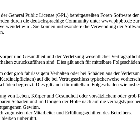
 der General Public License (GPL) bereitgestellten Foren-Software d
rden durch die deutschsprachige Community unter www.phpbb.de zur V
re verwendet wird. Sie können insbesondere die Verwendung der Softwa
en.
örper und Gesundheit und der Verletzung wesentlicher Vertragspflicht
erhalten zurückzuführen sind. Dies gilt auch für mittelbare Folgeschäde
em oder grob fahrlässigem Verhalten oder bei Schäden aus der Verletz
(Kardinalpflichten) auf die bei Vertragsschluss typischerweise vorhers
schäden begrenzt. Dies gilt auch für mittelbare Folgeschäden wie insb
ung von Leben, Körper und Gesundheit oder vorsätzlichem oder grob f
ehbaren Schäden und im Übrigen der Höhe nach auf die vertragstypisch
 entgangenen Gewinn.
h zugunsten der Mitarbeiter und Erfüllungsgehilfen des Betreibers.
bleiben unberührt.