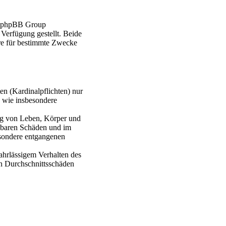
er phpBB Group
erfügung gestellt. Beide
re für bestimmte Zwecke
en (Kardinalpflichten) nur
n wie insbesondere
ung von Leben, Körper und
ehbaren Schäden und im
esondere entgangenen
ahrlässigem Verhalten des
en Durchschnittsschäden