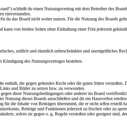
ard“) schließt du einen Nutzungsvertrag mit dem Betreiber des Board
en einverstanden.
fst du das Board nicht weiter nutzen. Für die Nutzung des Boards gelte
 kann von beiden Seiten ohne Einhaltung einer Frist jederzeit gekünd
einfaches, zeitlich und räumlich unbeschränktes und unentgeltliches Rec
ch Kündigung des Nutzungsvertrages bestehen.
alte enthält, die gegen geltendes Recht oder die guten Sitten verstoßen. 
n Links und Bilder zu setzen bzw. zu verwenden.
n gegen diese Nutzungsbedingungen oder anderer im Board veröffentli
r Nutzung dieses Boards ausschließen und dir ein Hausverbot erteilen
ür die Inhalte von Beiträgen übernimmt, die er nicht selbst erstellt hat
tzerkonto, Beiträge und Funktionen jederzeit zu löschen oder zu sperr
uändern, sofern sie gegen o. g. Regeln verstoßen oder geeignet sind, d