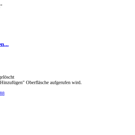
n"
n...
elöscht
Hinzufügen" Oberfläsche aufgerufen wird.
=88