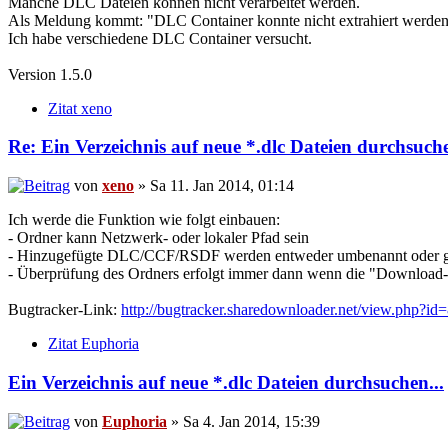
Manche DLC Dateien können nicht verarbeitet werden.
Als Meldung kommt: "DLC Container konnte nicht extrahiert werde
Ich habe verschiedene DLC Container versucht.
Version 1.5.0
Zitat xeno
Re: Ein Verzeichnis auf neue *.dlc Dateien durchsuche
von
xeno
» Sa 11. Jan 2014, 01:14
Ich werde die Funktion wie folgt einbauen:
- Ordner kann Netzwerk- oder lokaler Pfad sein
- Hinzugefügte DLC/CCF/RSDF werden entweder umbenannt oder g
- Überprüfung des Ordners erfolgt immer dann wenn die "Download-
Bugtracker-Link:
http://bugtracker.sharedownloader.net/view.php?id
Zitat Euphoria
Ein Verzeichnis auf neue *.dlc Dateien durchsuchen...
von
Euphoria
» Sa 4. Jan 2014, 15:39