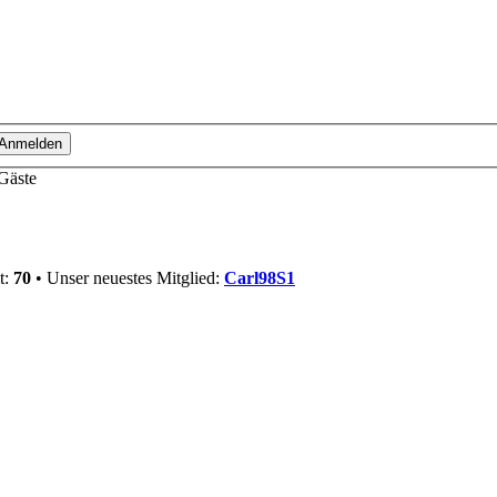
 Gäste
t:
70
• Unser neuestes Mitglied:
Carl98S1