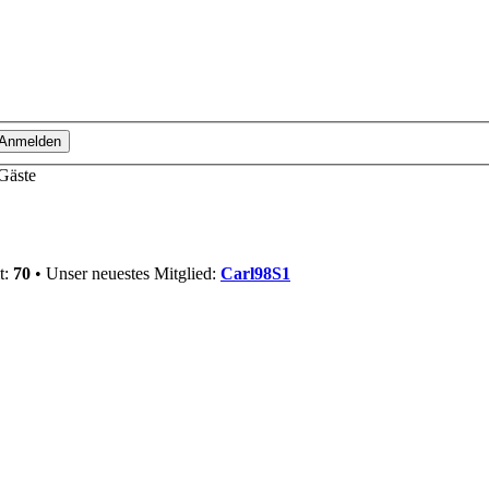
 Gäste
t:
70
• Unser neuestes Mitglied:
Carl98S1