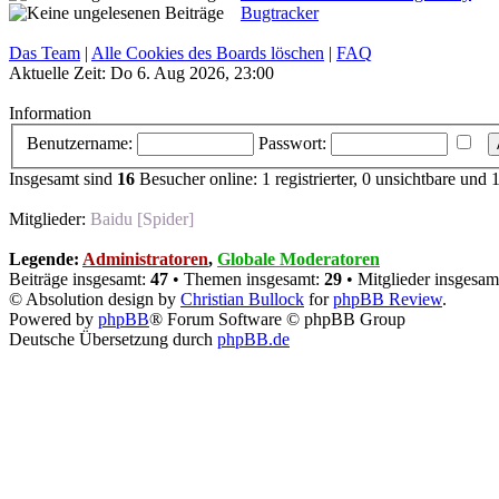
Bugtracker
Das Team
|
Alle Cookies des Boards löschen
|
FAQ
Aktuelle Zeit: Do 6. Aug 2026, 23:00
Information
Benutzername:
Passwort:
Insgesamt sind
16
Besucher online: 1 registrierter, 0 unsichtbare und 
Mitglieder:
Baidu [Spider]
Legende:
Administratoren
,
Globale Moderatoren
Beiträge insgesamt:
47
• Themen insgesamt:
29
• Mitglieder insgesam
© Absolution design by
Christian Bullock
for
phpBB Review
.
Powered by
phpBB
® Forum Software © phpBB Group
Deutsche Übersetzung durch
phpBB.de