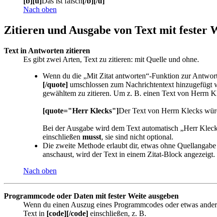
[b][u]
Das ist falsch
[/b][/u]
Nach oben
Zitieren und Ausgabe von Text mit fester 
Text in Antworten zitieren
Es gibt zwei Arten, Text zu zitieren: mit Quelle und ohne.
Wenn du die „Mit Zitat antworten“-Funktion zur Antwort a
[/quote]
umschlossen zum Nachrichtentext hinzugefügt wi
gewähltem zu zitieren. Um z. B. einen Text von Herrn Kle
[quote="Herr Klecks"]
Der Text von Herrn Klecks würd
Bei der Ausgabe wird dem Text automatisch „Herr Klecks
einschließen
musst
, sie sind nicht optional.
Die zweite Methode erlaubt dir, etwas ohne Quellangabe 
anschaust, wird der Text in einem Zitat-Block angezeigt.
Nach oben
Programmcode oder Daten mit fester Weite ausgeben
Wenn du einen Auszug eines Programmcodes oder etwas anderes, 
Text in
[code][/code]
einschließen, z. B.