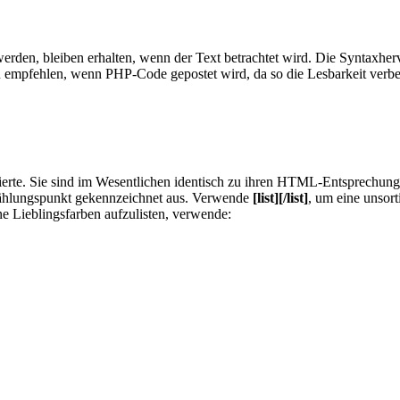
erden, bleiben erhalten, wenn der Text betrachtet wird. Die Syntaxh
u empfehlen, wenn PHP-Code gepostet wird, da so die Lesbarkeit verbe
ierte. Sie sind im Wesentlichen identisch zu ihren HTML-Entsprechunge
fzählungspunkt gekennzeichnet aus. Verwende
[list][/list]
, um eine unsorti
e Lieblingsfarben aufzulisten, verwende: