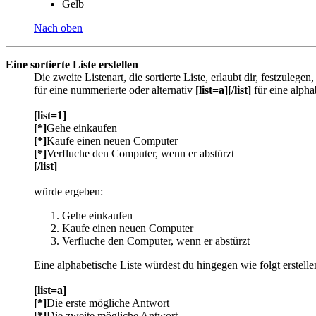
Gelb
Nach oben
Eine sortierte Liste erstellen
Die zweite Listenart, die sortierte Liste, erlaubt dir, festzuleg
für eine nummerierte oder alternativ
[list=a][/list]
für eine alpha
[list=1]
[*]
Gehe einkaufen
[*]
Kaufe einen neuen Computer
[*]
Verfluche den Computer, wenn er abstürzt
[/list]
würde ergeben:
Gehe einkaufen
Kaufe einen neuen Computer
Verfluche den Computer, wenn er abstürzt
Eine alphabetische Liste würdest du hingegen wie folgt erstelle
[list=a]
[*]
Die erste mögliche Antwort
[*]
Die zweite mögliche Antwort