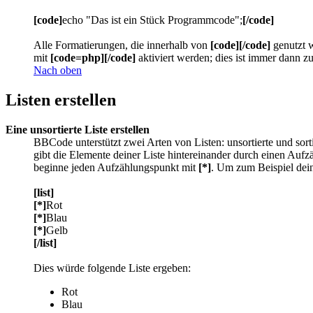
[code]
echo "Das ist ein Stück Programmcode";
[/code]
Alle Formatierungen, die innerhalb von
[code][/code]
genutzt w
mit
[code=php][/code]
aktiviert werden; dies ist immer dann z
Nach oben
Listen erstellen
Eine unsortierte Liste erstellen
BBCode unterstützt zwei Arten von Listen: unsortierte und sort
gibt die Elemente deiner Liste hintereinander durch einen Au
beginne jeden Aufzählungspunkt mit
[*]
. Um zum Beispiel dein
[list]
[*]
Rot
[*]
Blau
[*]
Gelb
[/list]
Dies würde folgende Liste ergeben:
Rot
Blau