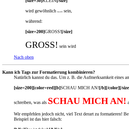
[size=30]
KLEIN
[/size]
wird gewöhnlich
sein,
KLEIN
während:
[size=200]
GROSS!
[/size]
GROSS!
sein wird
Nach oben
Kann ich Tags zur Formatierung kombinieren?
Natürlich kannst du das. Um z. B. die Aufmerksamkeit eines an
[size=200][color=red][b]
SCHAU MICH AN!
[/b][/color][/size
SCHAU MICH AN!
schreiben, was als
a
Wir empfehlen jedoch nicht, viel Text derart zu formatieren! Be
Beispiel ist das hier falsch: