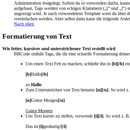
Administration festgelegt. Sofern du es verwenden darfst, kan
aufgebaut, Tags werden von eckigen Klammern („[“ und „]“) sta
angezeigt wird. Je nach verwendetem Template wirst du über d
vereinfachen werden. Aber selbst dann kann die folgende Anleitu
Nach oben
Formatierung von Text
Wie fetter, kursiver und unterstrichener Text erstellt wird
BBCode enthält Tags, die dir eine schnelle Formatierung dein
Um einen Text Fett zu machen, schließe ihn in
[b][/b]
ein
[b]
Hallo
[/b]
zu
Hallo
Zum Unterstreichen von Text benutze
[u][/u]
. So wird z.
[u]
Guten Morgen
[/u]
Guten Morgen
Um Text kursiv zu stellen, verwende
[i][/i]
. So wird z. B.
Das ist
[i]
großartig!
[/i]