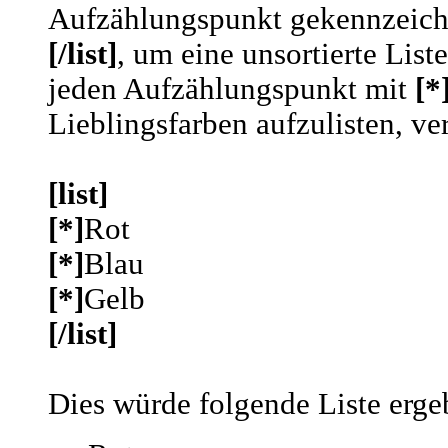
Aufzählungspunkt gekennzeich
[/list]
, um eine unsortierte List
jeden Aufzählungspunkt mit
[*
Lieblingsfarben aufzulisten, v
[list]
[*]
Rot
[*]
Blau
[*]
Gelb
[/list]
Dies würde folgende Liste erge