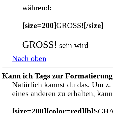
während:
[size=200]
GROSS!
[/size]
GROSS!
sein wird
Nach oben
Kann ich Tags zur Formatierun
Natürlich kannst du das. Um z.
eines anderen zu erhalten, kann
[size=200][color=red][b]
SCHA